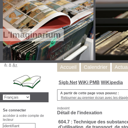
L'Imaginarium
A-
A
A+
Accueil
Calendrier
Actua
Sigb.Net
WiKi PMB
WiKipedia
A partir de cette page vous pouvez :
Retourner au premier écran avec les étagère
indexint
Se connecter
Détail de l'indexation
accéder à votre compte de
lecteur
604.7 : Technique des substance
d'utilisation, de transport, de s