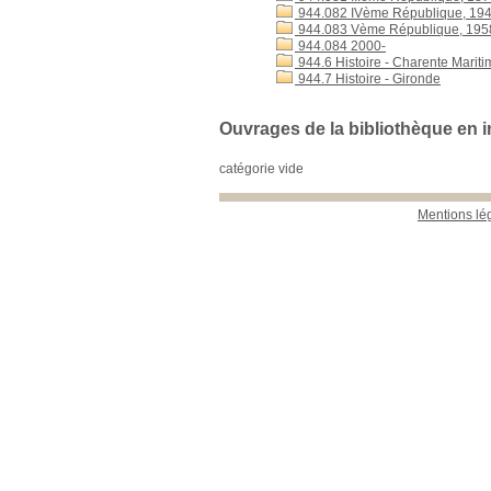
944.082 IVème République, 19
944.083 Vème République, 1958
944.084 2000-
944.6 Histoire - Charente Mariti
944.7 Histoire - Gironde
Ouvrages de la bibliothèque en 
catégorie vide
Mentions lé