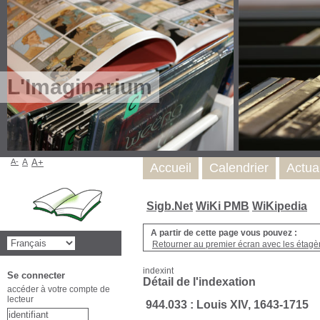
L'Imaginarium
A-
A
A+
Accueil
Calendrier
Actua
Sigb.Net
WiKi PMB
WiKipedia
A partir de cette page vous pouvez :
Retourner au premier écran avec les étagère
indexint
Se connecter
Détail de l'indexation
accéder à votre compte de
lecteur
944.033 : Louis XIV, 1643-1715