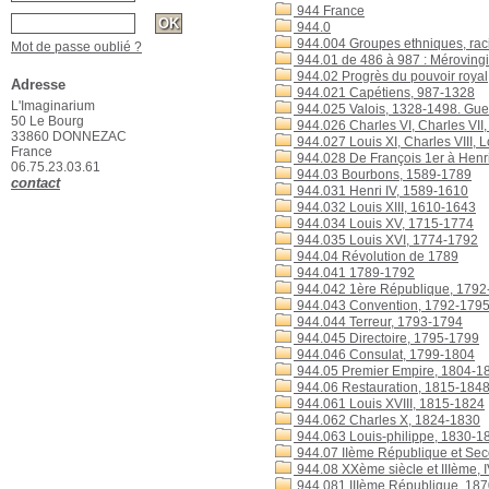
944 France
944.0
944.004 Groupes ethniques, rac
Mot de passe oublié ?
944.01 de 486 à 987 : Mérovingi
944.02 Progrès du pouvoir royal
Adresse
944.021 Capétiens, 987-1328
L'Imaginarium
944.025 Valois, 1328-1498. Gue
50 Le Bourg
944.026 Charles VI, Charles VII
33860 DONNEZAC
944.027 Louis XI, Charles VIII, 
France
944.028 De François 1er à Henri
06.75.23.03.61
944.03 Bourbons, 1589-1789
contact
944.031 Henri IV, 1589-1610
944.032 Louis XIII, 1610-1643
944.034 Louis XV, 1715-1774
944.035 Louis XVI, 1774-1792
944.04 Révolution de 1789
944.041 1789-1792
944.042 1ère République, 1792
944.043 Convention, 1792-179
944.044 Terreur, 1793-1794
944.045 Directoire, 1795-1799
944.046 Consulat, 1799-1804
944.05 Premier Empire, 1804-1
944.06 Restauration, 1815-184
944.061 Louis XVIII, 1815-1824
944.062 Charles X, 1824-1830
944.063 Louis-philippe, 1830-1
944.07 IIème République et Sec
944.08 XXème siècle et IIIème,
944.081 IIIème République, 18