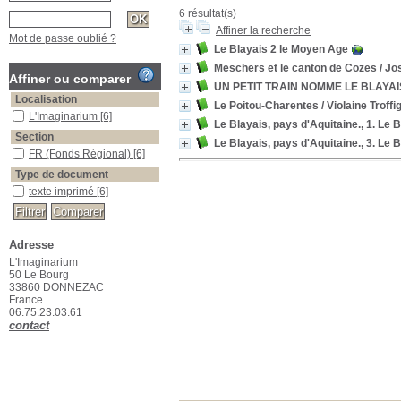
6 résultat(s)
Affiner la recherche
Mot de passe oublié ?
Le Blayais 2 le Moyen Age
Meschers et le canton de Cozes
/ Jo
Affiner ou comparer
UN PETIT TRAIN NOMME LE BLAYAI
Localisation
Le Poitou-Charentes
/ Violaine Troffi
L'Imaginarium
[6]
Le Blayais, pays d'Aquitaine., 1. Le 
Section
Le Blayais, pays d'Aquitaine., 3. Le 
FR (Fonds Régional)
[6]
Type de document
texte imprimé
[6]
Adresse
L'Imaginarium
50 Le Bourg
33860 DONNEZAC
France
06.75.23.03.61
contact