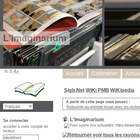
L'Imaginarium
A-
A
A+
Accueil
Calendrier
Actua
Sigb.Net
WiKi PMB
WiKipedia
A partir de cette page vous pouvez :
Retourner au premier écran avec les recher
.
L'Imaginarium
Se connecter
Pour suivre nos actualités: https://www.
accéder à votre compte de
lecteur