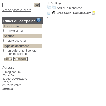
1 résultat(s)
Affiner la recherche
Mot de passe oublié ?
Gros-Câlin
/ Romain Gary
Affiner ou comparer
Localisation
Privatiss'
[1]
Section
Livre audio
[1]
Type de document
enregistrement sonore
non musical
[1]
Adresse
L'Imaginarium
50 Le Bourg
33860 DONNEZAC
France
06.75.23.03.61
contact