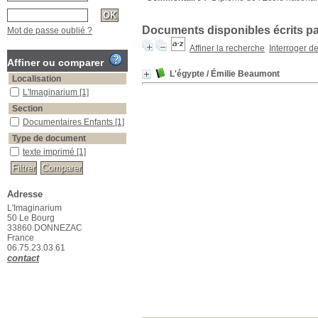
Documents disponibles écrits pa
Mot de passe oublié ?
Affiner la recherche
Interroger d
Affiner ou comparer
L'égypte
/ Émilie Beaumont
Localisation
L'Imaginarium
[1]
Section
Documentaires Enfants
[1]
Type de document
texte imprimé
[1]
Adresse
L'Imaginarium
50 Le Bourg
33860 DONNEZAC
France
06.75.23.03.61
contact