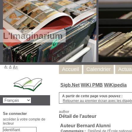
L'Imaginarium
A-
A
A+
Accueil
Calendrier
Actua
Sigb.Net
WiKi PMB
WiKipedia
A partir de cette page vous pouvez :
Retourner au premier écran avec les étagère
author
Se connecter
Détail de l'auteur
accéder à votre compte de
lecteur
Auteur Bernard Alunni
Commentaire :
Diplômé de l'École nationale