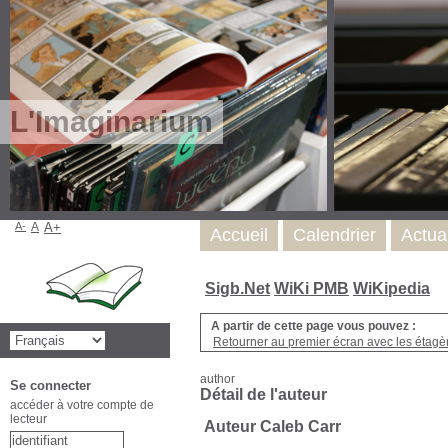
L'Imaginarium
A-
A
A+
Accueil
Calendrier
Actua
Sigb.Net
WiKi PMB
WiKipedia
A partir de cette page vous pouvez :
Retourner au premier écran avec les étagère
author
Se connecter
Détail de l'auteur
accéder à votre compte de
lecteur
Auteur Caleb Carr