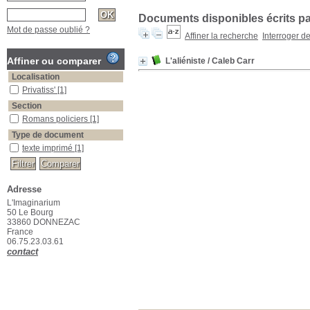
Documents disponibles écrits pa
Mot de passe oublié ?
Affiner la recherche
Interroger d
Affiner ou comparer
L'aliéniste
/ Caleb Carr
Localisation
Privatiss'
[1]
Section
Romans policiers
[1]
Type de document
texte imprimé
[1]
Adresse
L'Imaginarium
50 Le Bourg
33860 DONNEZAC
France
06.75.23.03.61
contact