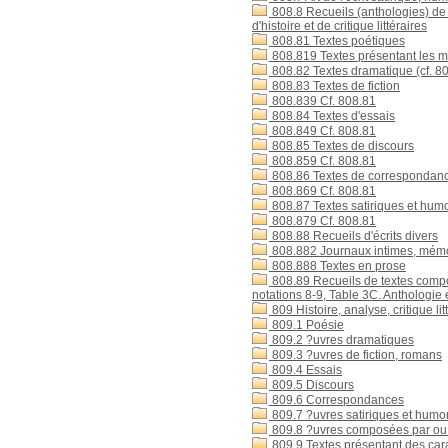
808.8 Recueils (anthologies) de 
d'histoire et de critique littéraires
808.81 Textes poétiques
808.819 Textes présentant les mê
808.82 Textes dramatique (cf. 8
808.83 Textes de fiction
808.839 Cf. 808.81
808.84 Textes d'essais
808.849 Cf. 808.81
808.85 Textes de discours
808.859 Cf. 808.81
808.86 Textes de correspondan
808.869 Cf. 808.81
808.87 Textes satiriques et humo
808.879 Cf. 808.81
808.88 Recueils d'écrits divers
808.882 Journaux intimes, mém
808.888 Textes en prose
808.89 Recueils de textes compo
notations 8-9, Table 3C. Anthologie e
809 Histoire, analyse, critique lit
809.1 Poésie
809.2 ?uvres dramatiques
809.3 ?uvres de fiction, romans
809.4 Essais
809.5 Discours
809.6 Correspondances
809.7 ?uvres satiriques et humor
809.8 ?uvres composées par ou 
809.9 Textes présentant des cara