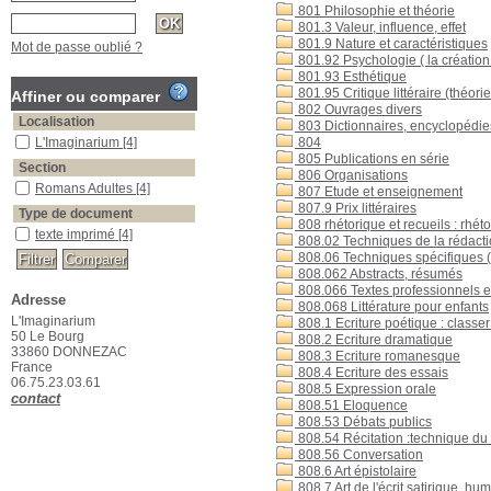
801 Philosophie et théorie
801.3 Valeur, influence, effet
801.9 Nature et caractéristiques
Mot de passe oublié ?
801.92 Psychologie ( la création l
801.93 Esthétique
801.95 Critique littéraire (théorie
Affiner ou comparer
802 Ouvrages divers
Localisation
803 Dictionnaires, encyclopédi
L'Imaginarium
[4]
804
805 Publications en série
Section
806 Organisations
Romans Adultes
[4]
807 Etude et enseignement
807.9 Prix littéraires
Type de document
808 rhétorique et recueils : rhétor
texte imprimé
[4]
808.02 Techniques de la rédactio
808.06 Techniques spécifiques (e
808.062 Abstracts, résumés
808.066 Textes professionnels e
Adresse
808.068 Littérature pour enfants
L'Imaginarium
808.1 Ecriture poétique : classer 
50 Le Bourg
808.2 Ecriture dramatique
33860 DONNEZAC
808.3 Ecriture romanesque
France
808.4 Ecriture des essais
06.75.23.03.61
808.5 Expression orale
contact
808.51 Eloquence
808.53 Débats publics
808.54 Récitation :technique du
808.56 Conversation
808.6 Art épistolaire
808.7 Art de l'écrit satirique, hu