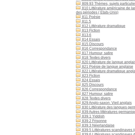
809.93 Thèmes, sujets particulie
810 Littérature américaine de la
des périodes ( Etats-Unis)
811 Poésie
811.5
812 Littérature dramatique
813 Fiction
813.6
814 Essais
815 Discours
816 Correspondance
817 Humour, satire
818 Textes divers
820 Littérature de langue anglai
821 Poésie de langue anglaise
822 Littérature dramatique angl
823 Fiction
824 Essais
825 Discours
826 Correspondance
827 Humour, satire
828 Textes divers
829 Anglo-saxon. Vieil anglais
830 Littérature des langues germ
839 Autres littératures germani
839.1 Yiddish
839.2 Frisonne
839.3 Néerlandaise
839.5 Littératures scandinaves (
839.6 Littératures scandinaves d