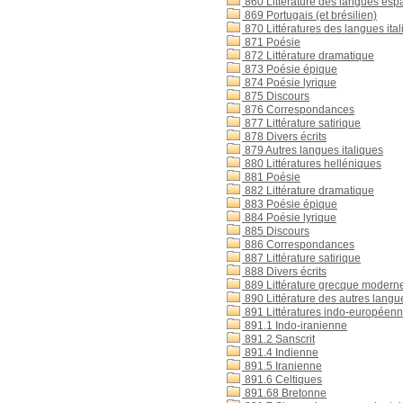
860 Littérature des langues esp
869 Portugais (et brésilien)
870 Littératures des langues itali
871 Poésie
872 Littérature dramatique
873 Poésie épique
874 Poésie lyrique
875 Discours
876 Correspondances
877 Littérature satirique
878 Divers écrits
879 Autres langues italiques
880 Littératures helléniques
881 Poésie
882 Littérature dramatique
883 Poésie épique
884 Poésie lyrique
885 Discours
886 Correspondances
887 Littérature satirique
888 Divers écrits
889 Littérature grecque modern
890 Littérature des autres langu
891 Littératures indo-européennes
891.1 Indo-iranienne
891.2 Sanscrit
891.4 Indienne
891.5 Iranienne
891.6 Celtiques
891.68 Bretonne