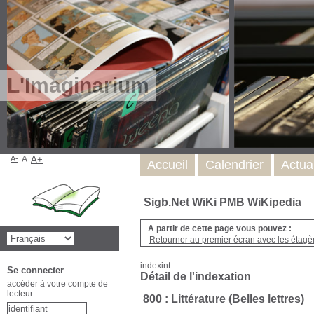
L'Imaginarium
A-
A
A+
Accueil
Calendrier
Actua
Sigb.Net
WiKi PMB
WiKipedia
A partir de cette page vous pouvez :
Retourner au premier écran avec les étagère
indexint
Se connecter
Détail de l'indexation
accéder à votre compte de
lecteur
800 : Littérature (Belles lettres)