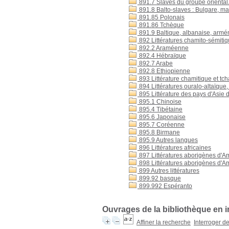
891.7 Slaves du groupe oriental
891.8 Balto-slaves : Bulgare, m
891.85 Polonais
891.86 Tchèque
891.9 Baltique, albanaise, arm
892 Littératures chamito-sémitiq
892.2 Araméenne
892.4 Hébraïque
892.7 Arabe
892.8 Ethiopienne
893 Littérature chamitique et tc
894 Littératures ouralo-altaïque
895 Littérature des pays d'Asie d
895.1 Chinoise
895.4 Tibétaine
895.6 Japonaise
895.7 Coréenne
895.8 Birmane
895.9 Autres langues
896 Littératures africaines
897 Littératures aborigènes d'A
898 Littératures aborigènes d'
899 Autres littératures
899.92 basque
899.992 Espéranto
Ouvrages de la bibliothèque en 
Affiner la recherche
Interroger d