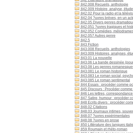
842 Littérature dramatique
842.008 Recueils, anthologie
842.009 Histoire, analyse, étud
842.02 Pour la radio et la télévi
842.04 ?uvres brèves, en un ac
842.05 Divers genres dramatiq
842.051 ?uvres tragiques et hist
842.052 Comédies, mélodrame
842.057 Autres genre
842.5
843 Fiction
843.008 Recueils, anthologies
843.009 Histoires, analyses, ét
843.01 La nouvelle
843.06 La bande dessinée (pour l'
843.08 Les genres romanesque
843.081 Le roman historique
843.083 Le roman social, psycho
843.085 Le roman sentimental
844 Essais : procéder comme pou
845 Discours : Procéder comme 
846 Les lettres, correspondance 
847 Satire, humour : procéder c
848 Ecrits divers : procéder co
848.02 Citations
848.03 Journaux intimes, souve
848.07 ?uvres expérimentales
848.08 ?uvres en prose
850 Littérature des langues ital
859 Roumain et rhéto-roman