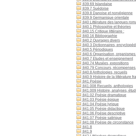
839.69 Islandaise
839.7 Suédoise
839.8 Danoise et norvégienne
839.9 Germanique orientale
840 Littérature des langues roma
840.1 Philosophie et théories
840.15 Critique littéraire :
840.16 Bibliographie
840.2 Ouvrages divers
840.3 Dictionnaires, encyclopéd
840.5 Périodiques
840.6 Organisation, organismes :
840.7 Etudes et enseignement
840.74 Musées, expositions
840.79 Concours, récompenses, prix
840.8 Anthologies, recueils
840.9 Histoire de la littérature f
841 Poésie
841.008 Recueils, anthologies
841.009 Histoire, analyses, étu
841.02 Poésie dramatique
841.03 Poésie épique
841.04 Poésie lyrique
841.05 Poésie didactique
841.06 Poésie descriptive
841.07 Poésie satirique
841.08 Poésie de circonstance
841.8
841.9