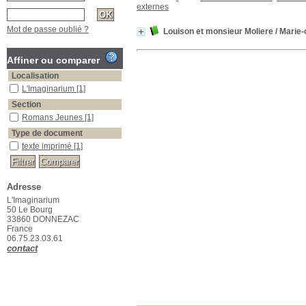
externes
Mot de passe oublié ?
Louison et monsieur Moliere
/ Marie-
Affiner ou comparer
Localisation
L'Imaginarium
[1]
Section
Romans Jeunes
[1]
Type de document
texte imprimé
[1]
Adresse
L'Imaginarium
50 Le Bourg
33860 DONNEZAC
France
06.75.23.03.61
contact