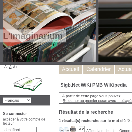
L'Imaginarium
A-
A
A+
Accueil
Calendrier
Actua
Sigb.Net
WiKi PMB
WiKipedia
A partir de cette page vous pouvez :
Retourner au premier écran avec les étagère
Résultat de la recherche
Se connecter
accéder à votre compte de
1 résultat(s) recherche sur le mot-clé '0 
lecteur
Affiner la recherche
Générer 