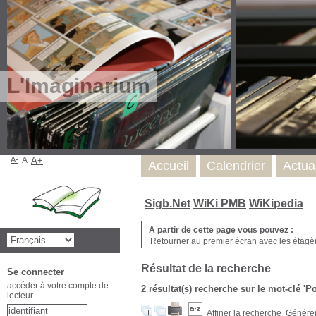
L'Imaginarium
A-
A
A+
Accueil
Calendrier
Actua
Sigb.Net
WiKi PMB
WiKipedia
A partir de cette page vous pouvez :
Retourner au premier écran avec les étagère
Résultat de la recherche
Se connecter
accéder à votre compte de
2 résultat(s) recherche sur le mot-clé '
lecteur
Affiner la recherche
Générer 