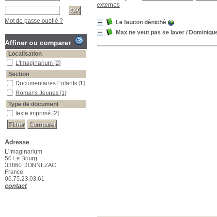
externes
Mot de passe oublié ?
Le faucon déniché
Max ne veut pas se laver
/ Dominique
Affiner ou comparer
Localisation
L'Imaginarium
[2]
Section
Documentaires Enfants
[1]
Romans Jeunes
[1]
Type de document
texte imprimé
[2]
Adresse
L'Imaginarium
50 Le Bourg
33860 DONNEZAC
France
06.75.23.03.61
contact