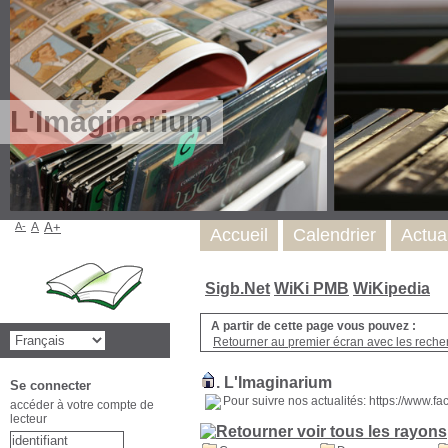
L'Imaginarium
A-
A
A+
Accueil
Calendrier
Actua
Sigb.Net
WiKi PMB
WiKipedia
A partir de cette page vous pouvez :
Retourner au premier écran avec les recher
.
L'Imaginarium
Se connecter
Pour suivre nos actualités: https://www.
accéder à votre compte de
lecteur