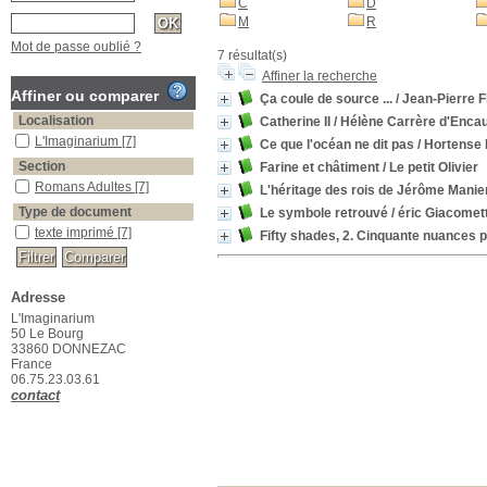
C
D
M
R
Mot de passe oublié ?
7 résultat(s)
Affiner la recherche
Affiner ou comparer
Ça coule de source ...
/ Jean-Pierre F
Localisation
Catherine II
/ Hélène Carrère d'Enca
L'Imaginarium
[7]
Ce que l'océan ne dit pas
/ Hortense
Section
Farine et châtiment
/ Le petit Olivier
Romans Adultes
[7]
L'héritage des rois de Jérôme Manie
Type de document
Le symbole retrouvé
/ éric Giacomett
texte imprimé
[7]
Fifty shades, 2. Cinquante nuances 
Adresse
L'Imaginarium
50 Le Bourg
33860 DONNEZAC
France
06.75.23.03.61
contact