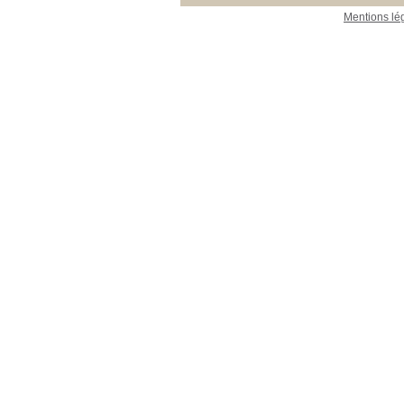
Mentions lé