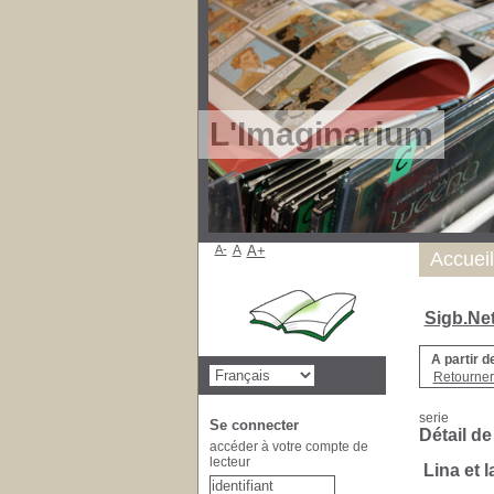
L'Imaginarium
A-
A
A+
Accueil
Sigb.Ne
A partir d
Retourner 
serie
Se connecter
Détail de
accéder à votre compte de
lecteur
Lina et l