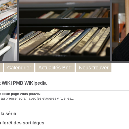
Calendrier
Actualités BnF
Nous trouver
t
WiKi PMB
WiKipedia
e cette page vous pouvez :
au premier écran avec les étagères virtuelles...
 la série
a forêt des sortilèges